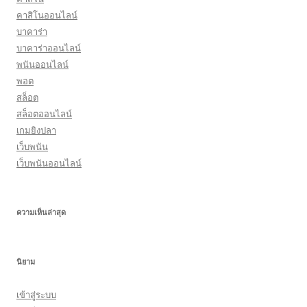
คาสิโนออนไลน์
บาคาร่า
บาคาร่าออนไลน์
พนันออนไลน์
พอต
สล็อต
สล็อตออนไลน์
เกมยิงปลา
เว็บพนัน
เว็บพนันออนไลน์
ความเห็นล่าสุด
นิยาม
เข้าสู่ระบบ