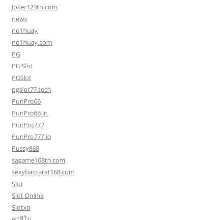
Joker123th.com
news
no1huay
no1huay.com
PG
PG Slot
PGSlot
pgslot77.tech
PunPro66
PunPro66.in
PunPro777
PunPro777.io
Pussy888
sagame168th.com
sexybaccarat168.com
Slot
Slot Online
Slotxo
คาสิโน