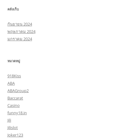
คลังเก็บ
กันยายน 2024
พฤษภาคม 2024
มกราคม 2024
หมวดหมู่
918Kiss
ABA
ABAGroup2
Baccarat
Casino
funny18.in
Jili
Jilislot
Joker123