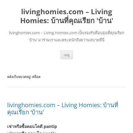
livinghomies.com – Living
Homies: บ้านที่คุณเรียก 'บ้าน'
livinghomies.com – Living Homies.com เป็นรองรับที่อบอุ่นที่คุณเรียก
'บ้าน' มาร่วมเราและตระหนักถึงความสบายที่นี่
ข้าม
เมนู
ไป
ยัง
เนื้อหา
คลังเก็บหมวดหมู่:
สล็อต
livinghomies.com – Living Homies: บ้านที่
คุณเรียก ‘บ้าน’
เช่าหรือซื้อคอนโดดี pantip